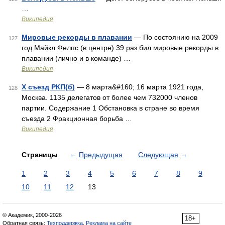
…
Википедия
Мировые рекорды в плавании
— По состоянию на 2009
127
год Майкл Фелпс (в центре) 39 раз бил мировые рекорды в
плавании (лично и в команде) …
Википедия
X съезд РКП(б)
— 8 марта&#160; 16 марта 1921 года,
128
Москва. 1135 делегатов от более чем 732000 членов
партии. Содержание 1 Обстановка в стране во время
съезда 2 Фракционная борьба …
Википедия
Страницы
←
Предыдущая
Следующая
→
1
2
3
4
5
6
7
8
9
10
11
12
13
© Академик, 2000-2026
18+
Обратная связь:
Техподдержка
,
Реклама на сайте