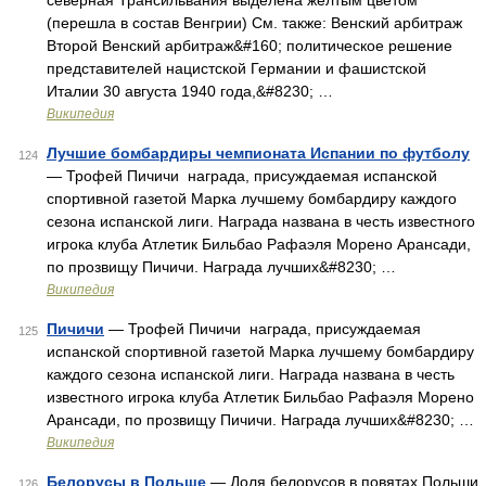
северная Трансильвания выделена жёлтым цветом
(перешла в состав Венгрии) См. также: Венский арбитраж
Второй Венский арбитраж&#160; политическое решение
представителей нацистской Германии и фашистской
Италии 30 августа 1940 года,&#8230; …
Википедия
Лучшие бомбардиры чемпионата Испании по футболу
124
— Трофей Пичичи награда, присуждаемая испанской
спортивной газетой Марка лучшему бомбардиру каждого
сезона испанской лиги. Награда названа в честь известного
игрока клуба Атлетик Бильбао Рафаэля Морено Арансади,
по прозвищу Пичичи. Награда лучших&#8230; …
Википедия
Пичичи
— Трофей Пичичи награда, присуждаемая
125
испанской спортивной газетой Марка лучшему бомбардиру
каждого сезона испанской лиги. Награда названа в честь
известного игрока клуба Атлетик Бильбао Рафаэля Морено
Арансади, по прозвищу Пичичи. Награда лучших&#8230; …
Википедия
Белорусы в Польше
— Доля белорусов в повятах Польши
126