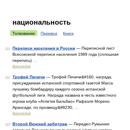
национальность
Толкование
Перевод
Книги
Переписи населения в России
— Переписной лист
121
Всесоюзной переписи населения 1989 года (сплошная
перепись) …
Википедия
Трофей Пичичи
— Трофей Пичичи&#160; награда,
122
присуждаемая испанской спортивной газетой Marca
лучшему бомбардиру каждого сезона испанской
футбольной лиги. Награда названа в честь известного
игрока клуба «Атлетик Бильбао» Рафаэля Морено
Арансади, по прозвищу&#8230; …
Википедия
Второй Венский арбитраж
— Передел Румынии:
123